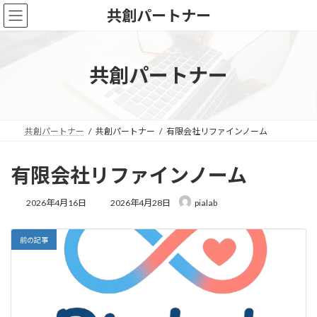
コ
ナ
共創パートナー
ン
ビ
テ
ゲ
ン
ー
ツ
シ
共創パートナー
へ
ョ
ス
ン
キ
に
ッ
移
共創パートナー
共創パートナー
有限会社リファインノーム
プ
動
有限会社リファインノーム
最
2026年4月16日
2026年4月28日
pialab
終
更
新
前の記事
日
時
: