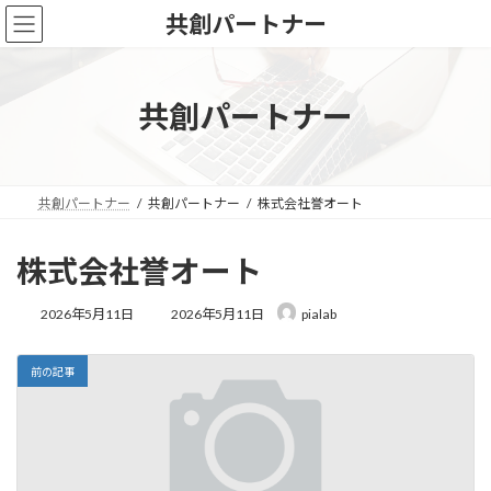
コ
ナ
共創パートナー
ン
ビ
テ
ゲ
ン
ー
ツ
シ
共創パートナー
へ
ョ
ス
ン
キ
に
ッ
移
共創パートナー
共創パートナー
株式会社誉オート
プ
動
株式会社誉オート
最
2026年5月11日
2026年5月11日
pialab
終
更
新
前の記事
日
時
: